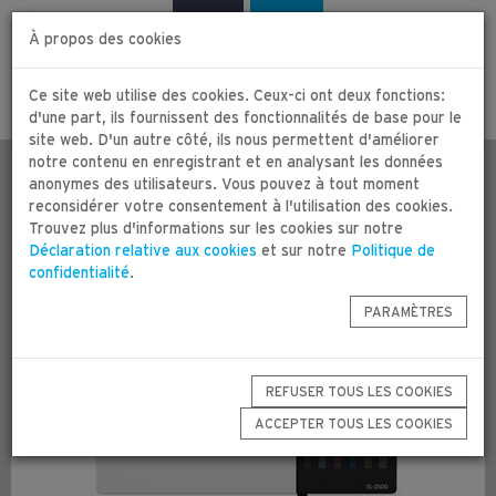
Zum
Zur
Deutsch
Français
Inhalt
Navigation
À propos des cookies
springen
springen
Ce site web utilise des cookies. Ceux-ci ont deux fonctions:
Togg
d'une part, ils fournissent des fonctionnalités de base pour le
navig
site web. D'un autre côté, ils nous permettent d'améliorer
notre contenu en enregistrant et en analysant les données
Epson SureLab SL-D500
anonymes des utilisateurs. Vous pouvez à tout moment
reconsidérer votre consentement à l'utilisation des cookies.
Trouvez plus d'informations sur les cookies sur notre
Déclaration relative aux cookies
lundi 26/05/2025
et sur notre
Politique de
confidentialité
.
Imprimante de production compacte
PARAMÈTRES
REFUSER TOUS LES COOKIES
ACCEPTER TOUS LES COOKIES