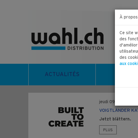
Zum
Zur
Inhalt
Navigation
springen
springen
À propos
Ce site w
des fonct
d'amélior
utilisate
des cooki
aux cook
ACTUALITÉS
PORTRA
jeudi 09/04/2026
VOIGTLÄNDER KA
Jetzt blättern.
PLUS