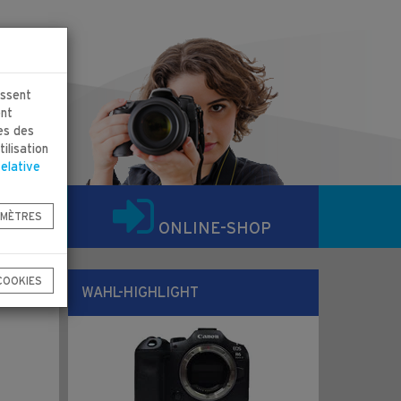
issent
ent
es des
ilisation
relative
MÈTRES
ONLINE-SHOP
COOKIES
WAHL-HIGHLIGHT