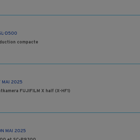
SL-D500
oduction compacte
T MAI 2025
atkamera FUJIFILM X half (X-HF1)
N MAI 2025
300 et SC-P9300