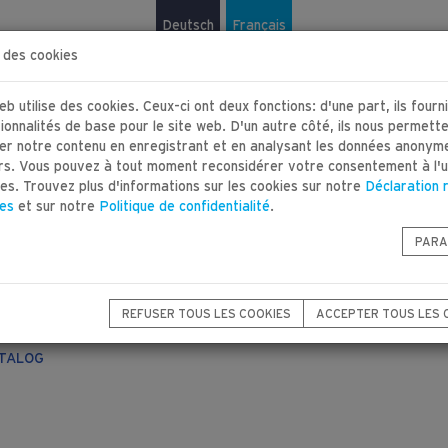
Deutsch
Français
 des cookies
eb utilise des cookies. Ceux-ci ont deux fonctions: d'une part, ils fourn
ionnalités de base pour le site web. D'un autre côté, ils nous permett
er notre contenu en enregistrant et en analysant les données anonym
urs. Vous pouvez à tout moment reconsidérer votre consentement à l'ut
es. Trouvez plus d'informations sur les cookies sur notre
Déclaration 
ies
et sur notre
Politique de confidentialité
.
IT
FABRICANT
CONTACT
PARA
REFUSER TOUS LES COOKIES
ACCEPTER TOUS LES 
TALOG