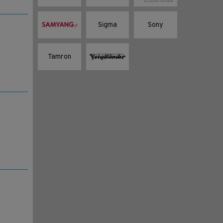
Sigma
Sony
Tamron