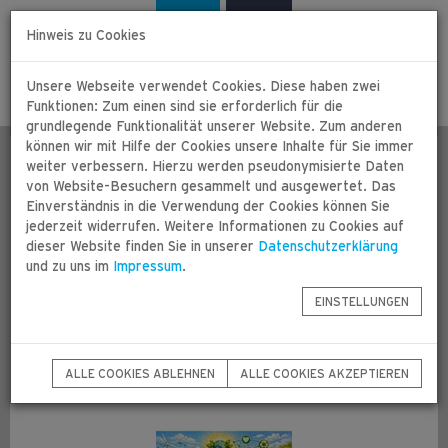
Zum
Zur
Deutsch
Français
Inhalt
Navigation
Hinweis zu Cookies
springen
springen
Unsere Webseite verwendet Cookies. Diese haben zwei
Togg
Funktionen: Zum einen sind sie erforderlich für die
navig
grundlegende Funktionalität unserer Website. Zum anderen
können wir mit Hilfe der Cookies unsere Inhalte für Sie immer
weiter verbessern. Hierzu werden pseudonymisierte Daten
von Website-Besuchern gesammelt und ausgewertet. Das
Einverständnis in die Verwendung der Cookies können Sie
jederzeit widerrufen. Weitere Informationen zu Cookies auf
dieser Website finden Sie in unserer
Datenschutzerklärung
und zu uns im
Impressum
.
Donnerstag 09.04.2026
VOIGTLÄNDER KATALOG
EINSTELLUNGEN
Jetzt blättern.
MEHR
ALLE COOKIES ABLEHNEN
ALLE COOKIES AKZEPTIEREN