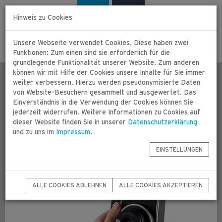
Zum
Zur
Deutsch
Français
Inhalt
Navigation
Hinweis zu Cookies
springen
springen
Unsere Webseite verwendet Cookies. Diese haben zwei
Togg
Funktionen: Zum einen sind sie erforderlich für die
navig
grundlegende Funktionalität unserer Website. Zum anderen
können wir mit Hilfe der Cookies unsere Inhalte für Sie immer
NEU: Fujifilm Instax Mini 40 black
weiter verbessern. Hierzu werden pseudonymisierte Daten
von Website-Besuchern gesammelt und ausgewertet. Das
Einverständnis in die Verwendung der Cookies können Sie
jederzeit widerrufen. Weitere Informationen zu Cookies auf
Montag 03.05.2021
dieser Website finden Sie in unserer
Datenschutzerklärung
und zu uns im
Retro-Charme mit dem perfekten Begleiter
Impressum
.
EINSTELLUNGEN
ALLE COOKIES ABLEHNEN
ALLE COOKIES AKZEPTIEREN